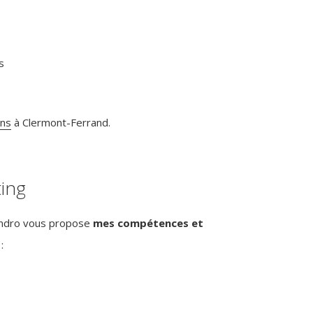
s
ons
à Clermont-Ferrand.
ing
Emdro vous propose
mes compétences et
: