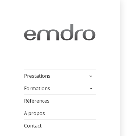
ouvrir
Prestations
le
sous-
ouvrir
Formations
menu
le
sous-
Références
menu
A propos
Contact