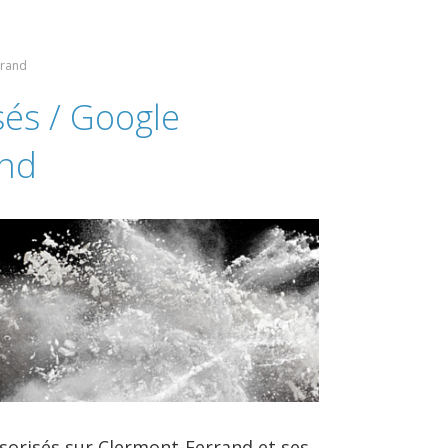
rrand
sés / Google
and
sorisés sur Clermont-Ferrand et ses