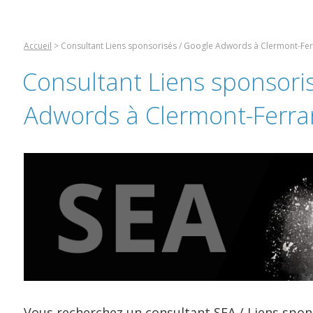
Accueil
> Consultant Liens sponsorisés / Google Adwords à Clermont-Fe
Consultant Liens sponsori
Adwords à Clermont-Ferr
Vous recherchez un consultant
SEA
/ Liens spon