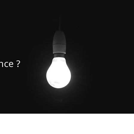
nce ?